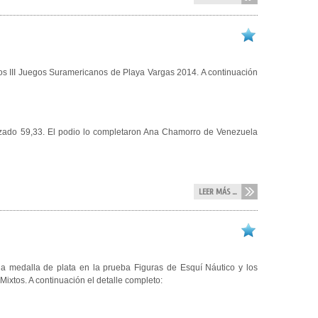
los III Juegos Suramericanos de Playa Vargas 2014. A continuación
alizado 59,33. El podio lo completaron Ana Chamorro de Venezuela
LEER MÁS ...
la medalla de plata en la prueba Figuras de Esquí Náutico y los
ixtos. A continuación el detalle completo: