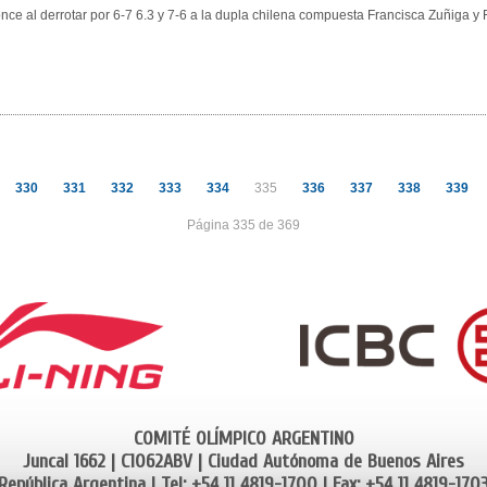
ce al derrotar por 6-7 6.3 y 7-6 a la dupla chilena compuesta Francisca Zuñiga y 
330
331
332
333
334
335
336
337
338
339
Página 335 de 369
COMITÉ OLÍMPICO ARGENTINO
Juncal 1662 | C1062ABV | Ciudad Autónoma de Buenos Aires
República Argentina | Tel: +54 11 4819-1700 | Fax: +54 11 4819-170