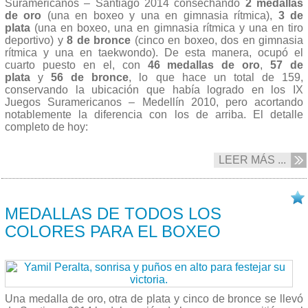
Suramericanos – Santiago 2014 consechando
2 medallas
de oro
(una en boxeo y una en gimnasia rítmica),
3 de
plata
(una en boxeo, una en gimnasia rítmica y una en tiro
deportivo) y
8 de bronce
(cinco en boxeo, dos en gimnasia
rítmica y una en taekwondo). De esta manera, ocupó el
cuarto puesto en el, con
46 medallas de oro
,
57 de
plata
y
56 de bronce
, lo que hace un total de 159,
conservando la ubicación que había logrado en los IX
Juegos Suramericanos – Medellín 2010, pero acortando
notablemente la diferencia con los de arriba. El detalle
completo de hoy:
LEER MÁS ...
18/03 2014
MEDALLAS DE TODOS LOS
COLORES PARA EL BOXEO
Una medalla de oro, otra de plata y cinco de bronce se llevó