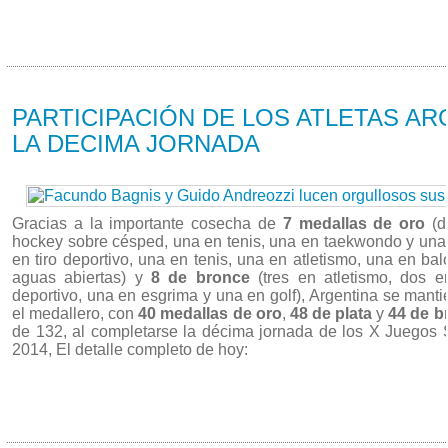
16/03 2014
PARTICIPACIÓN DE LOS ATLETAS A
LA DECIMA JORNADA
Gracias a la importante cosecha de
7 medallas de oro
(d
hockey sobre césped, una en tenis, una en taekwondo y una 
en tiro deportivo, una en tenis, una en atletismo, una en 
aguas abiertas) y
8 de bronce
(tres en atletismo, dos e
deportivo, una en esgrima y una en golf), Argentina se manti
el medallero, con
40 medallas de oro
,
48 de plata
y
44 de b
de 132, al completarse la décima jornada de los X Juegos
2014, El detalle completo de hoy: