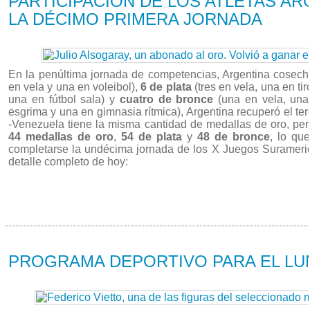
PARTICIPACIÓN DE LOS ATLETAS A
LA DÉCIMO PRIMERA JORNADA
En la penúltima jornada de competencias, Argentina cosec
en vela y una en voleibol),
6 de plata
(tres en vela, una en tir
una en fútbol sala) y
cuatro de bronce
(una en vela, una 
esgrima y una en gimnasia rítmica), Argentina recuperó el te
-Venezuela tiene la misma cantidad de medallas de oro, per
44 medallas de oro
,
54 de plata
y
48 de bronce
, lo qu
completarse la undécima jornada de los X Juegos Surameri
detalle completo de hoy:
16/03 2014
PROGRAMA DEPORTIVO PARA EL LU