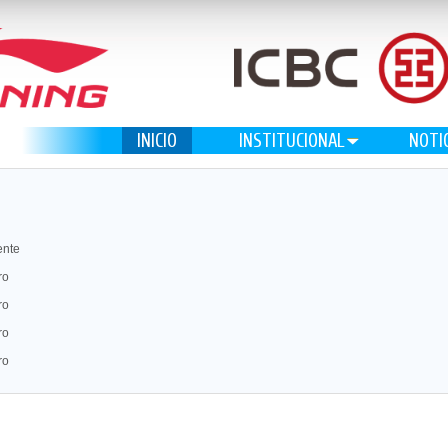
INICIO
INSTITUCIONAL
NOTI
ente
ro
ro
ro
ro