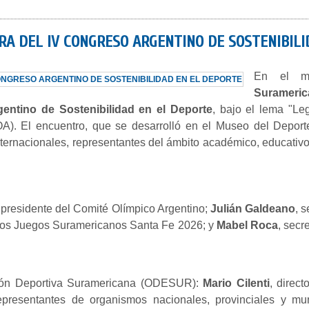
RA DEL IV CONGRESO ARGENTINO DE SOSTENIBIL
En el m
Surameri
entino de Sostenibilidad en el Deporte
, bajo el lema "Le
A). El encuentro, que se desarrolló en el Museo del Deporte
ternacionales, representantes del ámbito académico, educativo,
, presidente del Comité Olímpico Argentino;
Julián Galdeano
, 
e los Juegos Suramericanos Santa Fe 2026; y
Mabel Roca
, secr
ción Deportiva Suramericana (ODESUR):
Mario Cilenti
, direct
presentantes de organismos nacionales, provinciales y muni