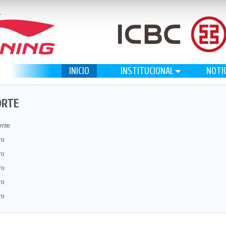
INICIO
INSTITUCIONAL
NOTI
ORTE
ente
ro
ro
ro
ro
ro