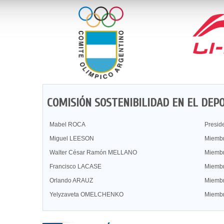
COMISIÓN SOSTENIBILIDAD EN EL DEP
Mabel ROCA
Presid
Miguel LEESON
Miemb
Walter César Ramón MELLANO
Miemb
Francisco LACASE
Miemb
Orlando ARAUZ
Miemb
Yelyzaveta OMELCHENKO
Miemb