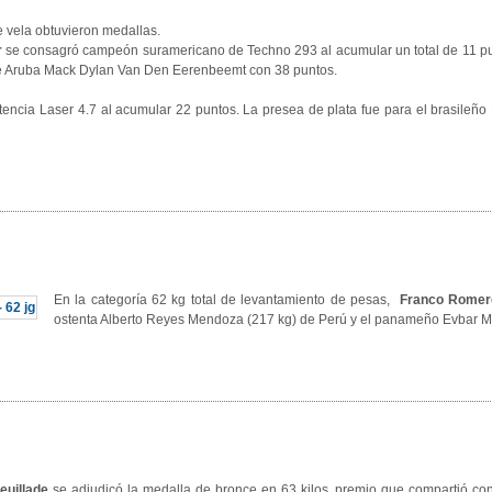
e vela obtuvieron medallas.
r
se consagró campeón suramericano de Techno 293 al acumular un total de 11 pun
e Aruba Mack Dylan Van Den Eerenbeemt con 38 puntos.
tencia Laser 4.7 al acumular 22 puntos. La presea de plata fue para el brasile
En la categoría 62 kg total de levantamiento de pesas,
Franco Romer
ostenta Alberto Reyes Mendoza (217 kg) de Perú y el panameño Evbar Ma
euillade
se adjudicó la medalla de bronce en 63 kilos, premio que compartió co