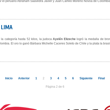
ar el peruano Abraham Saavedra Javier y Juan Camilo Moreno Novoa de Colombia
 LIMA
 la categoría hasta 52 kilos, la judoca
Ayelén Elizeche
logró la medalla de br
lombia. El oro lo ganó Bárbara Michelle Caceres Soleto de Chile y la plata la br
Inicio
Anterior
1
2
3
4
5
6
Siguiente
Final
Página 2 de 6