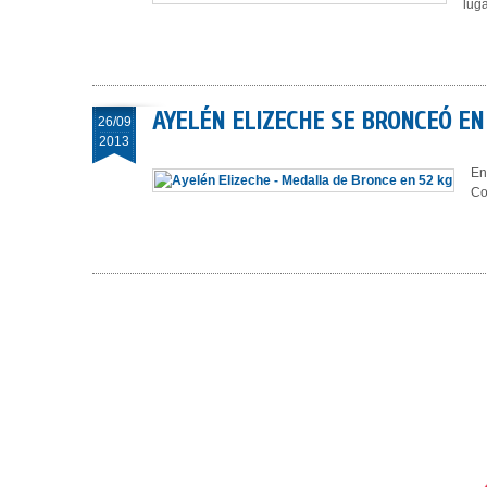
lug
AYELÉN ELIZECHE SE BRONCEÓ EN
26/09
2013
En
Co