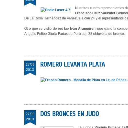
Nuestros cuatro representantes d
Francisco Cruz Saubidet Birkne
De La Rosa Hernández de Venezuela con 24 y el representante d
Otro que se vistió de oro fue
Iván Aranguren
, que ganó la compe
Angello Felipe Giuria Farías de Perú con 38 obtuvo la de bronce.
ROMERO LEVANTA PLATA
27/09
2013
DOS BRONCES EN JUDO
27/09
2013
La judoca
Virginia Gimena Laff