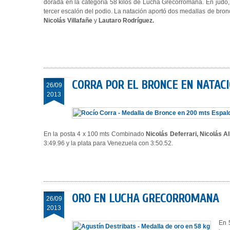
dorada en la categoría 58 kilos de Lucha Grecorromana. En judo
tercer escalón del podio. La natación aportó dos medallas de bron
Nicolás Villafañe
y
Lautaro Rodríguez
.
CORRA POR EL BRONCE EN NATAC
26/09
2013
En la posta 4 x 100 mts Combinado
Nicolás Deferrari, Nicolás A
3:49.96 y la plata para Venezuela con 3:50.52.
ORO EN LUCHA GRECORROMANA
26/09
2013
En 