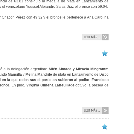
ncia de 63.81 consiguió la medalla de plata en Lanzamiento de
y el venezolano Youssef Alejandro Salas Diaz el bronce con 59.04.
y Chacon Pérez con 49.32 y el bronce le pertenece a Ana Carolina
LEER MÁS ...
tó a la delegación argentina:
Ailén Aimada
y
Micaela Mingramm
ndo Mansilla
y
Melina Mandrile
de plata en Lanzamiento de Disco
d en la que todos sus deportistas subieron al podio:
Francisco
ronce. En judo,
Virginia Gimena Laffeuillade
obtuvo la presea de
LEER MÁS ...