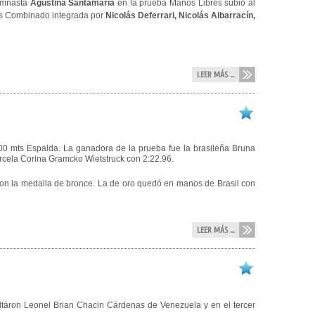
gimnasta
Agustina Santamaría
en la prueba Manos Libres subió al
mts Combinado integrada por
Nicolás Deferrari, Nicolás Albarracín,
LEER MÁS ...
00 mts Espalda. La ganadora de la prueba fue la brasileña Bruna
arcela Corina Gramcko Wietstruck con 2:22.96.
on la medalla de bronce. La de oro quedó en manos de Brasil con
LEER MÁS ...
táron Leonel Brian Chacin Cárdenas de Venezuela y en el tercer