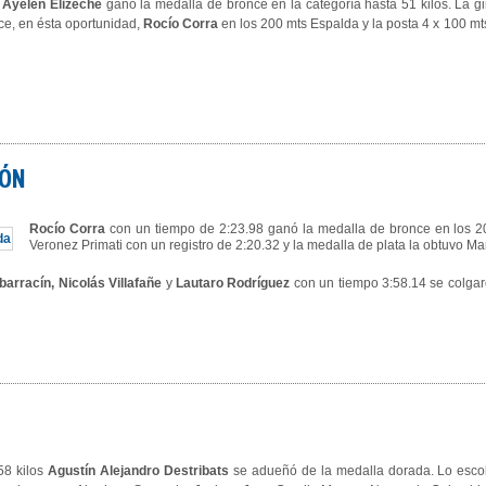
,
Ayelén Elizeche
ganó la medalla de bronce en la categoría hasta 51 kilos. La 
ce, en ésta oportunidad,
Rocío Corra
en los 200 mts Espalda y la posta 4 x 100 
IÓN
Rocío Corra
con un tiempo de 2:23.98 ganó la medalla de bronce en los 2
Veronez Primati con un registro de 2:20.32 y la medalla de plata la obtuvo M
lbarracín, Nicolás Villafañe
y
Lautaro Rodríguez
con un tiempo 3:58.14 se colgar
58 kilos
Agustín Alejandro Destribats
se adueñó de la medalla dorada. Lo escol