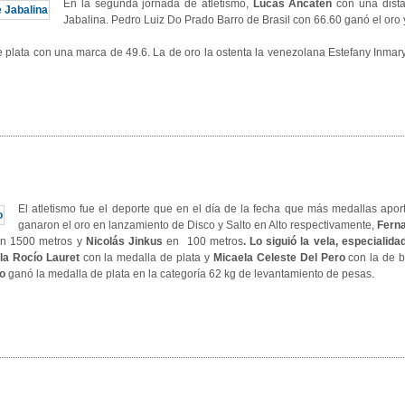
En la segunda jornada de atletismo,
Lucas Ancaten
con una dista
Jabalina. Pedro Luiz Do Prado Barro de Brasil con 66.60 ganó el oro 
 plata con una marca de 49.6. La de oro la ostenta la venezolana Estefany Inmar
El atletismo fue el deporte que en el día de la fecha que más medallas apor
ganaron el oro en lanzamiento de Disco y Salto en Alto respectivamente,
Ferna
n 1500 metros y
Nicolás Jinkus
en 100 metros
.
Lo siguió la vela, especialida
la Rocío Lauret
con la medalla de plata y
Micaela Celeste Del Pero
con la de b
o
ganó la medalla de plata en la categoría 62 kg de levantamiento de pesas.