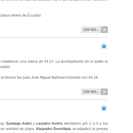
 Edison Vivero de Ecuador.
LEER MÁS ...
al establecer una marca de 44.12. La acompañaron en el podio la
cuador.
 y el bronce fue para José Miguel Ballivian Achondo con 44.18.
LEER MÁS ...
oy,
Santiago Aulisi
y
Leandro Aveiro
derrotaron por 2 a 0 a los
en voleibol de playa.
Alejandro Destribats
se adjudicó la presea