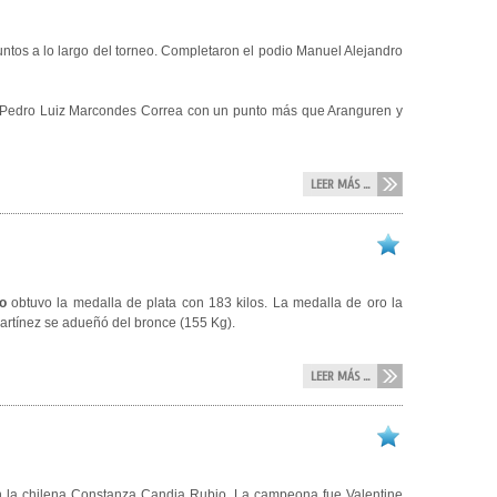
tos a lo largo del torneo. Completaron el podio Manuel Alejandro
ño Pedro Luiz Marcondes Correa con un punto más que Aranguren y
LEER MÁS ...
o
obtuvo la medalla de plata con 183 kilos. La medalla de oro la
rtínez se adueñó del bronce (155 Kg).
LEER MÁS ...
n la chilena Constanza Candia Rubio. La campeona fue Valentine