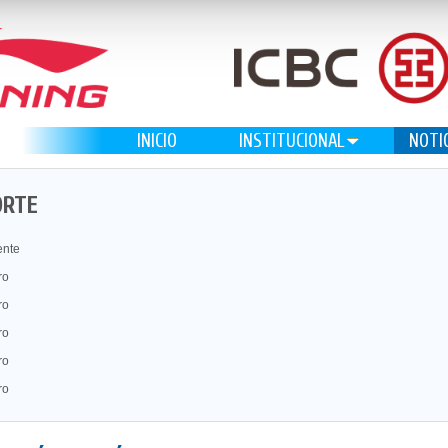
INICIO
INSTITUCIONAL
NOTI
ORTE
ente
ro
ro
ro
ro
ro