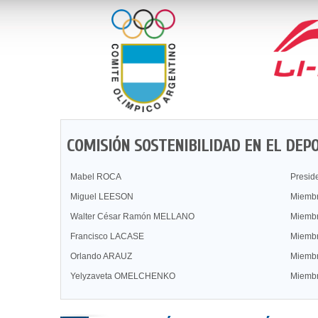
COMISIÓN SOSTENIBILIDAD EN EL DEP
Mabel ROCA
Presid
Miguel LEESON
Miemb
Walter César Ramón MELLANO
Miemb
Francisco LACASE
Miemb
Orlando ARAUZ
Miemb
Yelyzaveta OMELCHENKO
Miemb