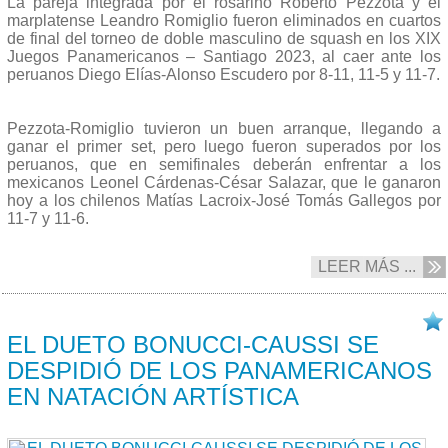
La pareja integrada por el rosarino Roberto Pezzota y el
marplatense Leandro Romiglio fueron eliminados en cuartos
de final del torneo de doble masculino de squash en los XIX
Juegos Panamericanos – Santiago 2023, al caer ante los
peruanos Diego Elías-Alonso Escudero por 8-11, 11-5 y 11-7.
Pezzota-Romiglio tuvieron un buen arranque, llegando a
ganar el primer set, pero luego fueron superados por los
peruanos, que en semifinales deberán enfrentar a los
mexicanos Leonel Cárdenas-César Salazar, que le ganaron
hoy a los chilenos Matías Lacroix-José Tomás Gallegos por
11-7 y 11-6.
LEER MÁS ...
02/11 2023
EL DUETO BONUCCI-CAUSSI SE
DESPIDIÓ DE LOS PANAMERICANOS
EN NATACIÓN ARTÍSTICA