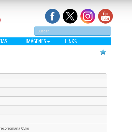
CIAS
IMÁGENES
LINKS
grecorromana 65kg