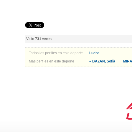
Visto
731
veces
Todos los perfiles en este deporte
Lucha
Más perfiles en este deporte
« BAZAN, Sofía
MIRA