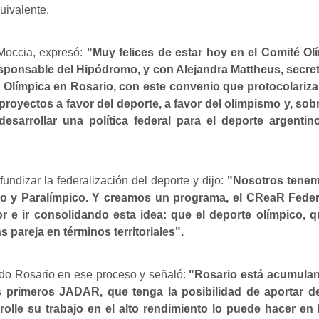
uivalente.
e Moccia, expresó:
"Muy felices de estar hoy en el Comité Ol
sponsable del Hipódromo, y con Alejandra Mattheus, secret
Olímpica en Rosario, con este convenio que protocolarizam
 proyectos a favor del deporte, a favor del olimpismo y, sob
esarrollar una política federal para el deporte argentin
undizar la federalización del deporte y dijo:
"Nosotros tenemo
o y Paralímpico. Y creamos un programa, el CReaR Federa
e ir consolidando esta idea: que el deporte olímpico, qu
 pareja en términos territoriales".
o Rosario en ese proceso y señaló:
"Rosario está acumulan
s primeros JADAR, que tenga la posibilidad de aportar 
rrolle su trabajo en el alto rendimiento lo puede hacer 