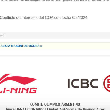
e Conflicto de Intereses del COA con fecha 6/3/2024.
gas)
ALICIA MASONI DE MOREA »
COMITÉ OLÍMPICO ARGENTINO
Juncal 1662 | C1062ABV | Ciudad Autónoma de Buenos Aires