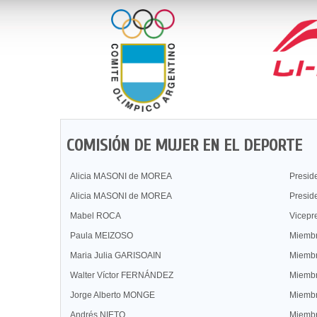
COMISIÓN DE MUJER EN EL DEPORTE
Alicia MASONI de MOREA
Presid
Alicia MASONI de MOREA
Presid
Mabel ROCA
Vicepr
Paula MEIZOSO
Miemb
Maria Julia GARISOAIN
Miemb
Walter Víctor FERNÁNDEZ
Miemb
Jorge Alberto MONGE
Miemb
Andrés NIETO
Miemb