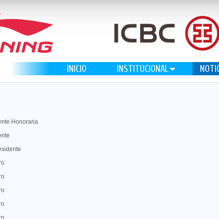
INICIO
INSTITUCIONAL
NOTI
ente Honoraria
ente
esidente
ro
ro
ro
ro
ro