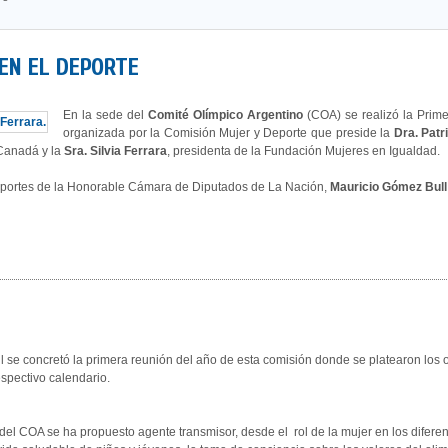
EN EL DEPORTE
En la sede del
Comité Olímpico Argentino
(COA) se realizó la Prim
organizada por la Comisión Mujer y Deporte que preside la
Dra. Patr
Canadá y la
Sra. Silvia Ferrara
, presidenta de la Fundación Mujeres en Igualdad.
eportes de la Honorable Cámara de Diputados de La Nación,
Mauricio Gómez Bull
il se concretó la primera reunión del año de esta comisión donde se platearon los ob
spectivo calendario.
el COA se ha propuesto agente transmisor, desde el rol de la mujer en los diferente