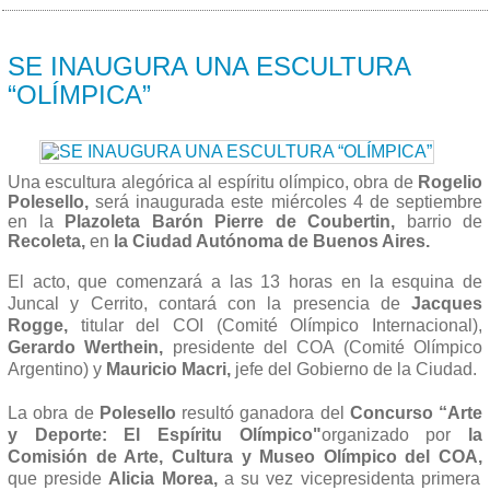
03/09 2013
SE INAUGURA UNA ESCULTURA
“OLÍMPICA”
Una escultura alegórica al espíritu olímpico, obra de
Rogelio
Polesello,
será inaugurada este miércoles 4 de septiembre
en la
Plazoleta Barón Pierre de Coubertin,
barrio de
Recoleta,
en
la Ciudad Autónoma de Buenos Aires.
El acto, que comenzará a las 13 horas en la esquina de
Juncal y Cerrito, contará con la presencia de
Jacques
Rogge,
titular del COI (Comité Olímpico Internacional),
Gerardo Werthein,
presidente del COA (Comité Olímpico
Argentino) y
Mauricio Macri,
jefe del Gobierno de la Ciudad.
La obra de
Polesello
resultó ganadora del
Concurso “Arte
y Deporte: El Espíritu Olímpico"
organizado por
la
Comisión de Arte, Cultura y Museo Olímpico del COA,
que preside
Alicia Morea,
a su vez vicepresidenta primera