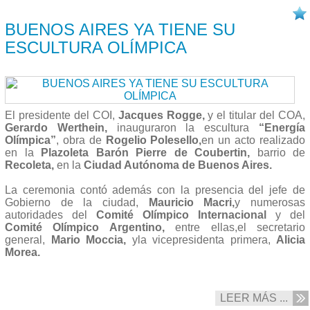
05/09 2013
BUENOS AIRES YA TIENE SU
ESCULTURA OLÍMPICA
El presidente del COI,
Jacques Rogge,
y el titular del COA,
Gerardo Werthein,
inauguraron la escultura
“Energía
Olímpica”
, obra de
Rogelio Polesello,
en un acto realizado
en la
Plazoleta Barón Pierre de Coubertin,
barrio de
Recoleta,
en la
Ciudad Autónoma de Buenos Aires.
La ceremonia contó además con la presencia del jefe de
Gobierno de la ciudad,
Mauricio Macri,
y numerosas
autoridades del
Comité Olímpico Internacional
y del
Comité Olímpico Argentino,
entre ellas,el secretario
general,
Mario Moccia,
yla vicepresidenta primera,
Alicia
Morea.
LEER MÁS ...