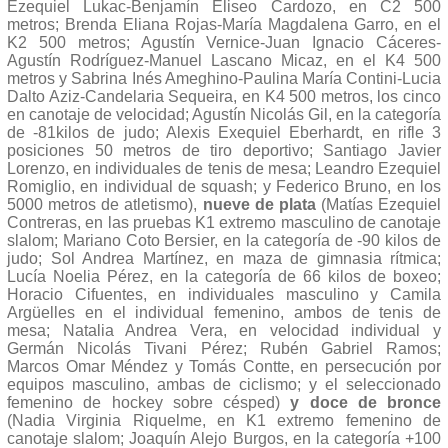
Ezequiel Lukac-Benjamín Eliseo Cardozo, en C2 500
metros; Brenda Eliana Rojas-María Magdalena Garro, en el
K2 500 metros; Agustín Vernice-Juan Ignacio Cáceres-
Agustín Rodríguez-Manuel Lascano Micaz, en el K4 500
metros y Sabrina Inés Ameghino-Paulina María Contini-Lucia
Dalto Aziz-Candelaria Sequeira, en K4 500 metros, los cinco
en canotaje de velocidad; Agustín Nicolás Gil, en la categoría
de -81kilos de judo; Alexis Exequiel Eberhardt, en rifle 3
posiciones 50 metros de tiro deportivo; Santiago Javier
Lorenzo, en individuales de tenis de mesa; Leandro Ezequiel
Romiglio, en individual de squash; y Federico Bruno, en los
5000 metros de atletismo),
nueve de plata
(Matías Ezequiel
Contreras, en las pruebas K1 extremo masculino de canotaje
slalom; Mariano Coto Bersier, en la categoría de -90 kilos de
judo; Sol Andrea Martínez, en maza de gimnasia rítmica;
Lucía Noelia Pérez, en la categoría de 66 kilos de boxeo;
Horacio Cifuentes, en individuales masculino y Camila
Argüelles en el individual femenino, ambos de tenis de
mesa; Natalia Andrea Vera, en velocidad individual y
Germán Nicolás Tivani Pérez; Rubén Gabriel Ramos;
Marcos Omar Méndez y Tomás Contte, en persecución por
equipos masculino, ambas de ciclismo; y el seleccionado
femenino de hockey sobre césped)
y doce de bronce
(Nadia Virginia Riquelme, en K1 extremo femenino de
canotaje slalom; Joaquín Alejo Burgos, en la categoría +100