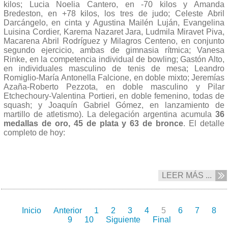
kilos; Lucia Noelia Cantero, en -70 kilos y Amanda
Bredeston, en +78 kilos, los tres de judo; Celeste Abril
Darcángelo, en cinta y Agustina Mailén Luján, Evangelina
Luisina Cordier, Karema Nazaret Jara, Ludmila Miravet Piva,
Macarena Abril Rodríguez y Milagros Centeno, en conjunto
segundo ejercicio, ambas de gimnasia rítmica; Vanesa
Rinke, en la competencia individual de bowling; Gastón Alto,
en individuales masculino de tenis de mesa; Leandro
Romiglio-María Antonella Falcione, en doble mixto; Jeremías
Azaña-Roberto Pezzota, en doble masculino y Pilar
Etchechoury-Valentina Portieri, en doble femenino, todas de
squash; y Joaquín Gabriel Gómez, en lanzamiento de
martillo de atletismo). La delegación argentina acumula
36
medallas de oro, 45 de plata y 63 de bronce
. El detalle
completo de hoy:
LEER MÁS ...
Inicio
Anterior
1
2
3
4
5
6
7
8
9
10
Siguiente
Final