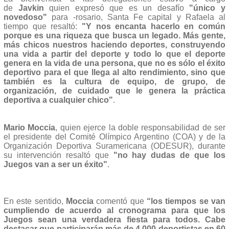
de
Javkin
quien expresó que es un desafío
"único y
novedoso"
para -rosario, Santa Fe capital y Rafaela al
tiempo que resaltó:
"Y nos encanta hacerlo en común
porque es una riqueza que busca un legado. Más gente,
más chicos nuestros haciendo deportes, construyendo
una vida a partir del deporte y todo lo que el deporte
genera en la vida de una persona, que no es sólo el éxito
deportivo para el que llega al alto rendimiento, sino que
también es la cultura de equipo, de grupo, de
organización, de cuidado que le genera la práctica
deportiva a cualquier chico"
.
Mario Moccia
, quien ejerce la doble responsabilidad de ser
el presidente del Comité Olímpico Argentino (COA) y de la
Organización Deportiva Suramericana (ODESUR), durante
su intervención resaltó que
"no hay dudas de que los
Juegos van a ser un éxito"
.
En este sentido,
Moccia
comentó que
“los tiempos se van
cumpliendo de acuerdo al cronograma para que los
Juegos sean una verdadera fiesta para todos. Cabe
destacar que participarán más de 4.000 deportistas en 60