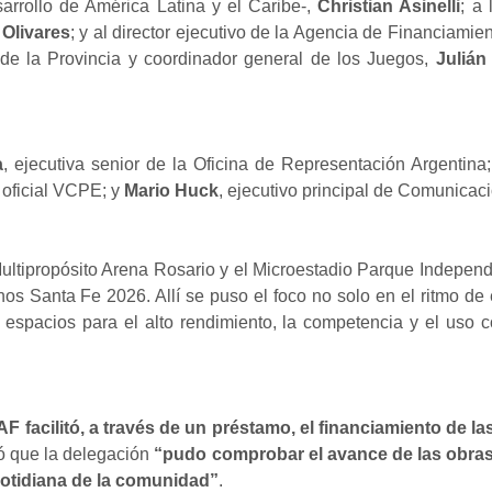
rrollo de América Latina y el Caribe-,
Christian Asinelli
; a
 Olivares
; y al director ejecutivo de la Agencia de Financiami
n de la Provincia y coordinador general de los Juegos,
Julián
a
, ejecutiva senior de la Oficina de Representación Argentina
, oficial VCPE; y
Mario Huck
, ejecutivo principal de Comunicaci
 Multipropósito Arena Rosario y el Microestadio Parque Indepen
nos Santa Fe 2026. Allí se puso el foco no solo en el ritmo de
espacios para el alto rendimiento, la competencia y el uso 
F facilitó, a través de un préstamo, el financiamiento de l
ó que la delegación
“pudo comprobar el avance de las obras 
cotidiana de la comunidad”
.