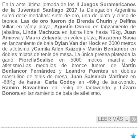
En la ante última jornada de los
II Juegos Suramericanos
de la Juventud Santiago 2017
la Delegación Argentina
sumó doce medallas: siete de oro, una de plata y cinco de
bronce.
Las de oro fueron de
Brenda Churín
y
Delfina
Villar
en vóley playa,
Agustín Osorio
en lanzamiento de
jabalina,
Linda Machuca
en lucha libre hasta 79kg,
Juan
Amieva
y
Mauro Zelayeta
en vóley playa,
Nazareno Sasia
en lanzamiento de bala,
Dylan Van der Hock
en 3000 metros
de atletismo y
Camila Ailen Kaizoji
y
Martín Bentancor
en
dobles mixtos de tenis de mesa. La única presea plateada la
ganó
Fiorella
Scalise
en 5000 metros marcha de
atletismo.Las medallas de bronce fueron de
Martín
Bentancor Fernández
y
Leandro Fuentes
en dobles
masculino de tenis de mesa,
Juan Salsench Martínez
en
-68Kg de karate,
Carla Godoy
en -49kg de taekwondo,
Ramiro Ravachino
en -55kg de taekwondo y
Lázaro
Bonora
en lanzamiento de bala de atletismo.
LEER MÁS ...
07/10 2017