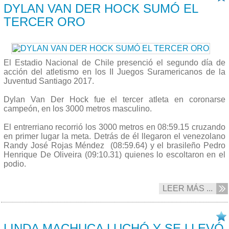
DYLAN VAN DER HOCK SUMÓ EL
TERCER ORO
El Estadio Nacional de Chile presenció el segundo día de
acción del atletismo en los II Juegos Suramericanos de la
Juventud Santiago 2017.
Dylan Van Der Hock fue el tercer atleta en coronarse
campeón, en l
os 3000 metros masculino.
El entrerriano recorrió los 3000 metros en
08:59.15
cruzando
en primer lugar la meta. Detrás de él llegaron el venezolano
Randy José Rojas Méndez
(08:59.64
) y el brasileño
Pedro
Henrique De Oliveira
(
09:10.31
) quienes lo escoltaron en el
podio.
LEER MÁS ...
07/10 2017
LINDA MACHUCA LUCHÓ Y SE LLEVÓ