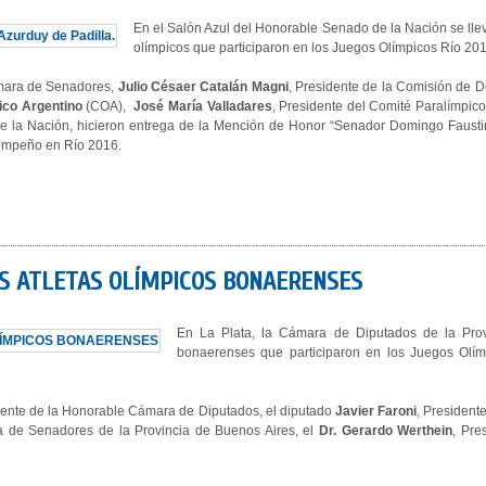
En el Salón Azul del Honorable Senado de la Nación se llev
olímpicos que participaron en los Juegos Olímpicos Río 201
ámara de Senadores,
Julio Césaer Catalán Magni
, Presidente de la Comisión de 
ico Argentino
(COA),
José María Valladares
, Presidente del Comité Paralímpic
e de la Nación, hicieron entrega de la Mención de Honor “Senador Domingo Faust
sempeño en Río 2016.
OS ATLETAS OLÍMPICOS BONAERENSES
En La Plata, la Cámara de Diputados de la Provi
bonaerenses que participaron en los Juegos Olím
dente de la Honorable Cámara de Diputados, el diputado
Javier Faroni
, President
 de Senadores de la Provincia de Buenos Aires, el
Dr. Gerardo Werthein
, Pre