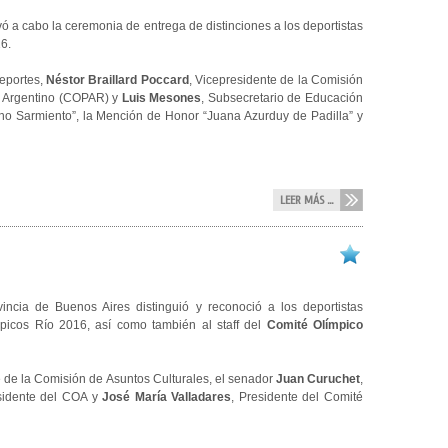
ó a cabo la ceremonia de entrega de distinciones a los deportistas
6.
Deportes,
Néstor Braillard Poccard
, Vicepresidente de la Comisión
o Argentino (COPAR) y
Luis Mesones
, Subsecretario de Educación
ino Sarmiento”, la Mención de Honor “Juana Azurduy de Padilla” y
LEER MÁS ...
ncia de Buenos Aires distinguió y reconoció a los deportistas
picos Río 2016, así como también al staff del
Comité Olímpico
e de la Comisión de Asuntos Culturales, el senador
Juan Curuchet
,
sidente del COA y
José María Valladares
, Presidente del Comité