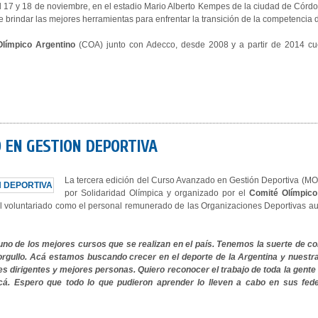
l 17 y 18 de noviembre, en el estadio Mario Alberto Kempes de la ciudad de Córdoba
e brindar las mejores herramientas para enfrentar la transición de la competencia 
límpico Argentino
(COA) junto con Adecco, desde 2008 y a partir de 2014 cue
O EN GESTION DEPORTIVA
La tercera edición del Curso Avanzado en Gestión Deportiva (MOS
por Solidaridad Olímpica y organizado por el
Comité Olímpic
l voluntariado como el personal remunerado de las Organizaciones Deportivas a
uno de los mejores cursos que se realizan en el país. Tenemos la suerte de co
gullo. Acá estamos buscando crecer en el deporte de la Argentina y nuestra i
igentes y mejores personas. Quiero reconocer el trabajo de toda la gente que
cá. Espero que todo lo que pudieron aprender lo lleven a cabo en sus fed