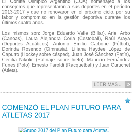
El Comité Olímpico Argentino (COA) homenajeó a los
consejeros que representaron a sus deportes en el período
2013-2017 y que no renovaron en el próximo ciclo, por su
labor y compromiso en la gestión deportiva durante los
últimos cuatro años.
Los mismos son: Jorge Eduardo Valle (Billar), Ariel Arbo
(Canoas), Laura Alejandra Coria (Cestoball), Raúl Araya
(Deportes Acuáticos), Antonio Emilio Carbone (Fútbol),
Dorinda Rosendo (Gimnasia), Liliana Haydee López de
Capurro (Hockey sobre césped), Juan José Sánchez (Patín),
Cecilia Nikolic (Patinaje sobre hielo), Mauricio Fernández
Funes (Polo), Ernesto Faroldi (Racquetball) y Juan Curuchet
(Atleta).
LEER MÁS ...
29/05 2017
COMENZÓ EL PLAN FUTURO PARA
ATLETAS 2017