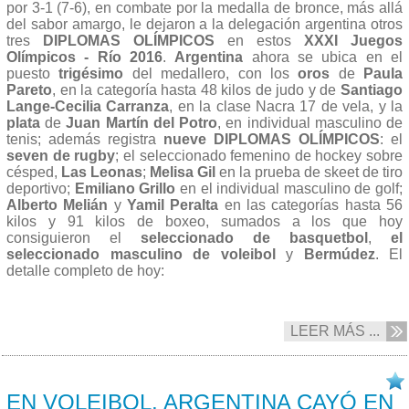
por 3-1 (7-6), en combate por la medalla de bronce, más allá
del sabor amargo, le dejaron a la delegación argentina otros
tres
DIPLOMAS OLÍMPICOS
en estos
XXXI Juegos
Olímpicos - Río 2016
.
Argentina
ahora se ubica en el
puesto
trigésimo
del medallero, con los
oros
de
Paula
Pareto
, en la categoría hasta 48 kilos de judo y de
Santiago
Lange-Cecilia Carranza
, en la clase Nacra 17 de vela, y la
plata
de
Juan Martín del Potro
, en individual masculino de
tenis; además registra
nueve DIPLOMAS OLÍMPICOS
: el
seven de rugby
; el seleccionado femenino de hockey sobre
césped,
Las Leonas
;
Melisa Gil
en la prueba de skeet de tiro
deportivo;
Emiliano Grillo
en el individual masculino de golf;
Alberto Melián
y
Yamil Peralta
en las categorías hasta 56
kilos y 91 kilos de boxeo, sumados a los que hoy
consiguieron el
seleccionado de basquetbol
,
el
seleccionado masculino de voleibol
y
Bermúdez
. El
detalle completo de hoy:
LEER MÁS ...
17/08 2016
EN VOLEIBOL, ARGENTINA CAYÓ EN