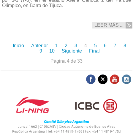
por 3-1 (7-6), en el estadio Arena Carioca 2 del Parque
Olímpico, en Barra de Tijuca.
LEER MÁS ...
Inicio
Anterior
1
2
3
4
5
6
7
8
9
10
Siguiente
Final
Página 4 de 33