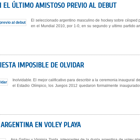
N EL ÚLTIMO AMISTOSO PREVIO AL DEBUT
El seleccionado argentino masculino de hockey sobre césped 
en el Mundial 2010, por 1-0, en su segundo y ultimo partido 
IESTA IMPOSIBLE DE OLVIDAR
Inolvidable. El mejor calificativo para describir a la ceremonia inaugural
el Estadio Olímpico, los Juegos 2012 quedaron formalmente inaugurados
ARGENTINA EN VOLEY PLAYA
Ana Gallay y Virginia Zonta, integrantes de la dupla argentina de voley pl