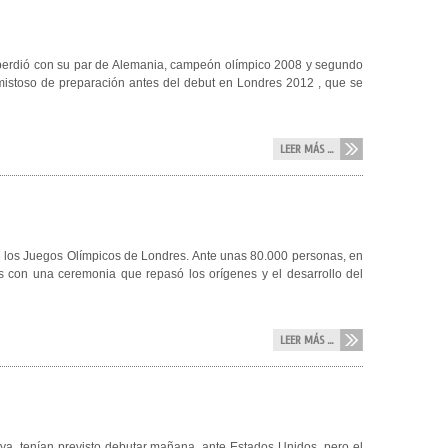
perdió con su par de Alemania, campeón olímpico 2008 y segundo
amistoso de preparación antes del debut en Londres 2012 , que se
LEER MÁS ...
 de los Juegos Olímpicos de Londres. Ante unas 80.000 personas, en
 con una ceremonia que repasó los orígenes y el desarrollo del
LEER MÁS ...
aya, tenían previsto debutar mañana, ante Estados Unidos, pero el