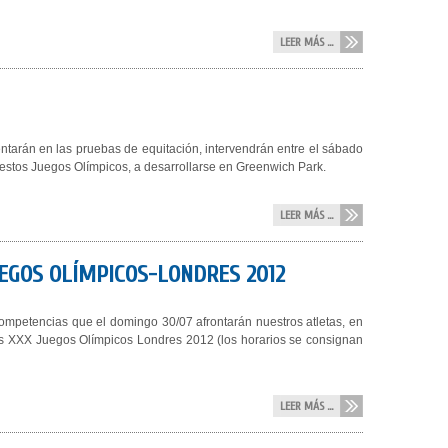
LEER MÁS ...
ntarán en las pruebas de equitación, intervendrán entre el sábado
n estos Juegos Olímpicos, a desarrollarse en Greenwich Park.
LEER MÁS ...
UEGOS OLÍMPICOS-LONDRES 2012
ompetencias que el domingo 30/07 afrontarán nuestros atletas, en
os XXX Juegos Olímpicos Londres 2012 (los horarios se consignan
LEER MÁS ...