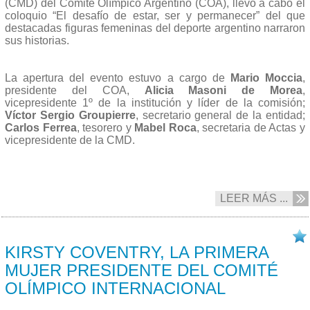
(CMD) del Comité Olímpico Argentino (COA), llevó a cabo el
coloquio “El desafío de estar, ser y permanecer” del que
destacadas figuras femeninas del deporte argentino narraron
sus historias.
La apertura del evento estuvo a cargo de
Mario Moccia
,
presidente del COA,
Alicia Masoni de Morea
,
vicepresidente 1º de la institución y líder de la comisión;
Víctor Sergio Groupierre
, secretario general de la entidad;
Carlos Ferrea
, tesorero y
Mabel Roca
, secretaria de Actas y
vicepresidente de la CMD.
LEER MÁS ...
20/03 2025
KIRSTY COVENTRY, LA PRIMERA
MUJER PRESIDENTE DEL COMITÉ
OLÍMPICO INTERNACIONAL