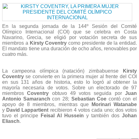
En la segunda jornada de la 144º Sesión del Comité
Olímpico Internacional (COI) que se celebra en Costa
Navarino, Grecia, se eligió por votación secreta de sus
miembros a
Kirsty Coventry
como presidente de la entidad.
El mandato tiene una duración de ocho años, renovables por
cuatro más.
La campeona olímpica (natación) zimbabuense
Kirsty
Coventry
se convierte en la primera mujer al frente del COI
en sus 131 años de historia, esto lo logró al obtener la
mayoría necesaria de votos. Sobre un electorado de 97
miembros
Coventry
obtuvo 49 votos seguida por
Juan
Antonio Samaranch
con 28;
Sebastian Coe
contó con el
apoyo de 8 miembros, mientras que
Morinari Watanabe
y
David Lappartient
recibieron 4 votos cada uno; dos votos
tuvo el principe
Feisal Al Hussein
y también dos
Johan
Eliasch
.